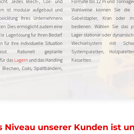
eicht. Jedes Blech-, Coil- und
Formate bis 12 m und Tonnagen b
tem ist modular aufgebaut und
Wahlweise können Sie die 
wicklung Ihres Unternehmens
Gabelstapler, Kran oder 
ten. Dies ermöglicht zudem eine
bedienen. Wählen Sie das p
le Lagerlösung für Ihren Bedarf.
Lager stationär oder dynamisch
 für Ihre individuelle Situation
Wechselsystem mit Schwer
asst. Rationell geplante
Systempaletten, Holzpalett
für das
Lagern
und das Handling
Kassetten.
 Blechen, Coils, Spaltbändern,
 Niveau unserer Kunden ist u