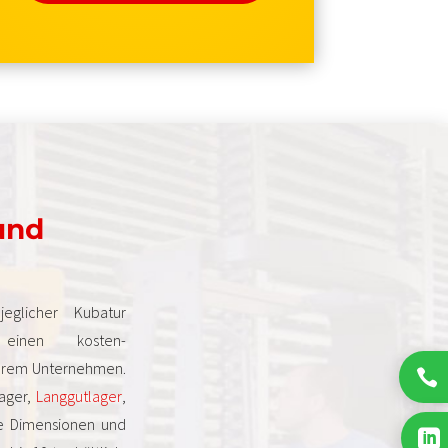
 und
eglicher Kubatur
 einen kosten-
Ihrem Unternehmen.

lager,
Langgutlager
,
che Dimensionen und
