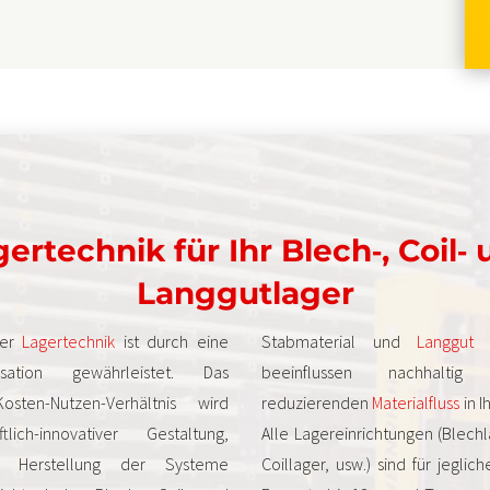
ertechnik für Ihr Blech‐, Coil‐
Langgutlager
rer
Lagertechnik
ist durch eine
Stabmaterial und
Langgut
j
sation gewährleistet. Das
beeinflussen nachhaltig
sten-Nutzen-Verhältnis wird
reduzierenden
Materialfluss
in 
tlich-innovativer Gestaltung,
Alle Lagereinrichtungen (Blech
d Herstellung der Systeme
Coillager, usw.) sind für jegli