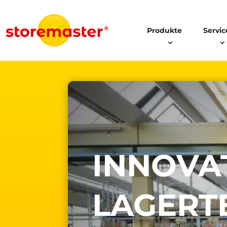
Produkte
Servic
INNO­VA­
LAGER­T