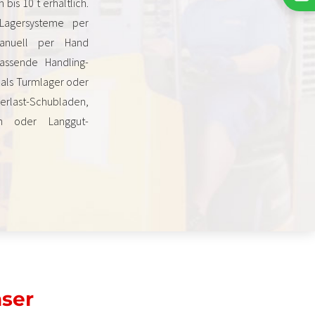
is 10 t erhältlich.
Lagersysteme per
manuell per Hand
assende Handling-
 als Turmlager oder
last-Schubladen,
en oder Langgut-
nser