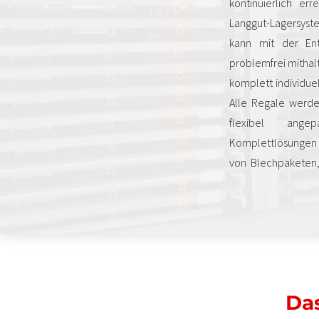
kontinuierlich err
Langgut-Lagersys
kann mit der Ent
problemfrei mithal
komplett individuel
Alle Regale werden
flexibel angep
Komplettlösungen 
von Blechpaketen,
Das