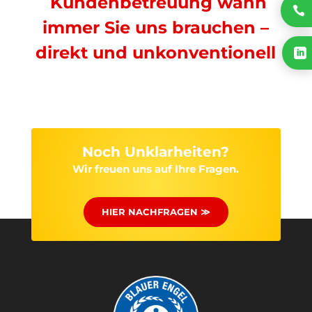
Kundenbetreuung wann

immer Sie uns brauchen –
direkt und unkonventionell

Noch Unklarheiten?
Wir freuen uns auf Ihre Fragen.
HIER NACHFRAGEN ≫