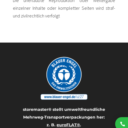
Die unerlaubte Reproduktion oder Weitergabe
einzelner Inhalte oder kompletter Seiten wird straf-
und zivilrechtlich verfolgt
storemaster® stellt umwelt­freundliche
Mehrweg-Transport­verpackungen her:

z. B.
euroFLAT®
.