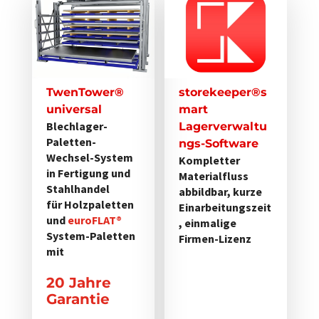
Produkt
weist
mehrere
Varianten
auf.
TwenTower®
storekeeper®s
Die
universal
mart
Optionen
Blechlager-
Lagerverwaltu
Paletten-
können
ngs-Software
Wechsel-System
Kompletter
auf
in Fertigung und
Materialfluss
der
Stahlhandel
abbildbar, kurze
Produktseite
für Holzpaletten
Einarbeitungszeit
gewählt
und
euroFLAT®
, einmalige
werden
System-Paletten
Firmen-Lizenz
mit
20 Jahre
Garantie