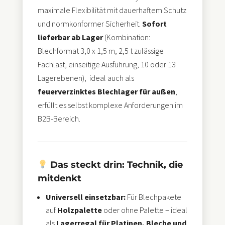
maximale Flexibilität mit dauerhaftem Schutz
und normkonformer Sicherheit.
Sofort
lieferbar ab Lager
(Kombination:
Blechformat 3,0 x 1,5 m, 2,5 t zulässige
Fachlast, einseitige Ausführung, 10 oder 13
Lagerebenen), ideal auch als
feuerverzinktes Blechlager für außen
,
erfüllt es selbst komplexe Anforderungen im
B2B-Bereich.
Das steckt drin: Technik, die
mitdenkt
Universell einsetzbar:
Für Blechpakete
auf
Holzpalette
oder ohne Palette – ideal
als
Lagerregal für Platinen, Bleche und