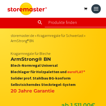
storemaster.de
»
Kragarmregale für Schwerlast
»
ArmStrong® BN
Kragarmregale für Bleche
ArmStrong® BN
Blech-Normregal Universal
Blechlager für Holzpaletten und
euroFLAT®
Solider prof. Stahlbau BG-konform
Selbstsicherndes Steckriegel-System
20 Jahre Garantie
ab
1.511,00
€