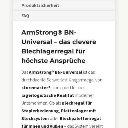
Produktsicherheit
FAQ
ArmStrong® BN-
Universal – das clevere
Blechlagerregal für
höchste Ansprüche
Das
ArmStrong® BN-Universal
ist das
durchdachte Schwerlast-Kragarmregal von
storemaster®
, konzipiert für die
lagerlogistische Realität
moderner
Unternehmen. Ob als
Blechregal für
Staplerbedienung
,
Plattenlager mit
Stecksystem
oder
Blechpalettenregal
für Innen und Außen
– das System vereint