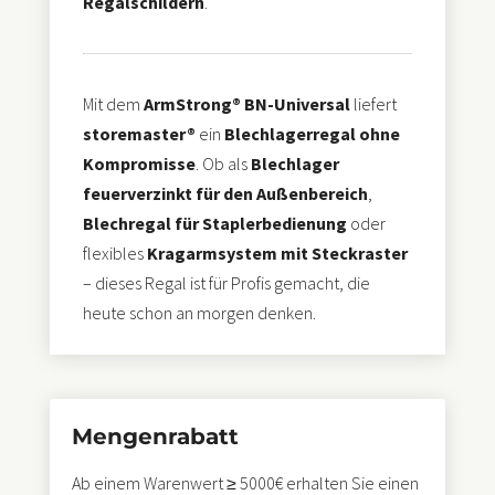
Regalschildern
.
Mit dem
ArmStrong® BN-Universal
liefert
storemaster®
ein
Blechlagerregal ohne
Kompromisse
. Ob als
Blechlager
feuerverzinkt für den Außenbereich
,
Blechregal für Staplerbedienung
oder
flexibles
Kragarmsystem mit Steckraster
– dieses Regal ist für Profis gemacht, die
heute schon an morgen denken.
Mengenrabatt
Ab einem Warenwert ≥ 5000€ erhalten Sie einen