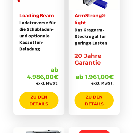
Varianten
Varianten
auf.
auf.
LoadingBeam
ArmStrong®
Die
Die
Ladetraverse für
light
Optionen
die Schubladen-
Optionen
Das Kragarm-
und optionale
Steckregal für
können
können
Kassetten-
geringe Lasten
auf
auf
Beladung
der
der
20 Jahre
Produktseite
Produktseite
Garantie
gewählt
gewählt
ab
werden
werden
4.986,00
€
ab
1.961,00
€
exkl. MwSt.
exkl. MwSt.
ZU DEN
ZU DEN
DETAILS
DETAILS
Dieses