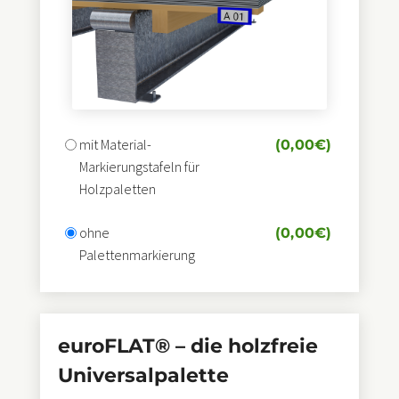
mit Material-
(
0,00
€
)
Markierungstafeln für
Holzpaletten
ohne
(
0,00
€
)
Palettenmarkierung
selected_pa_blechformat-
in-m
euroFLAT® – die holzfreie
Universalpalette