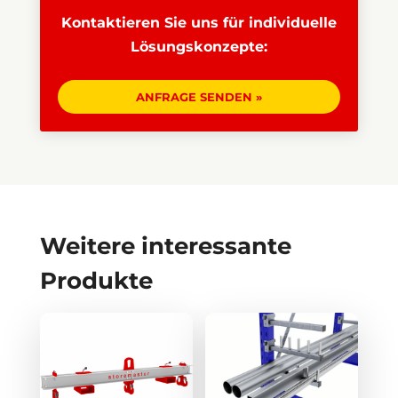
Kontaktieren Sie uns für individuelle
Lösungskonzepte:
ANFRAGE SENDEN »
Weitere interessante
Produkte
Dieses
Dieses
Produkt
Produkt
weist
weist
mehrere
mehrere