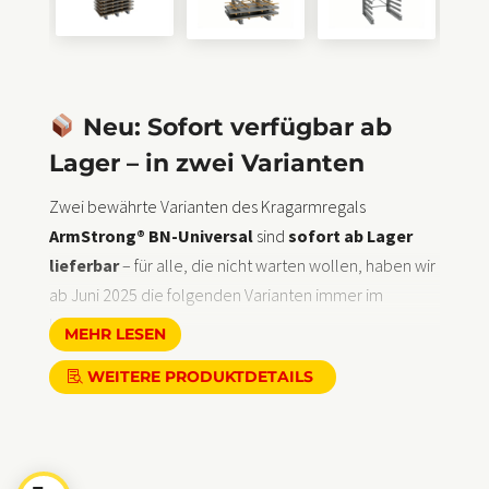
Neu: Sofort verfügbar ab
Lager – in zwei Varianten
Zwei bewährte Varianten des Kragarmregals
ArmStrong® BN-Universal
sind
sofort ab Lager
lieferbar
– für alle, die nicht warten wollen, haben wir
ab Juni 2025 die folgenden Varianten immer im
Lagervorrat:
MEHR LESEN
Blechformat 3,0 × 1,5 m
WEITERE PRODUKTDETAILS
Zulässige Fachlast: 2,5 t
Einseitige Ausführung
Wahlweise mit
10 oder 13 Lagerebenen
➤ Ideal für den schnellen Einsatz in bestehenden