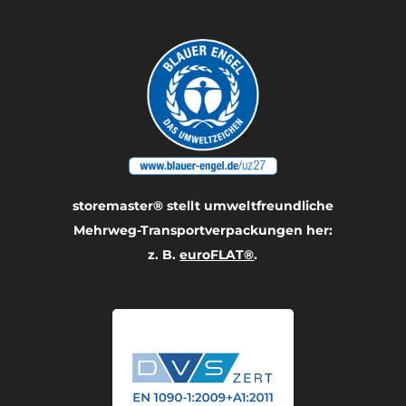
storemaster® stellt umwelt­freundliche
Mehrweg-Transport­verpackungen her:
z. B.
euroFLAT®
.