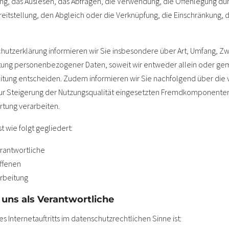
g, das Auslesen, das Abfragen, die Verwendung, die Offenlegung dur
eitstellung, den Abgleich oder die Verknüpfung, die Einschränkung, 
hutzerklärung informieren wir Sie insbesondere über Art, Umfang, Z
tung personenbezogener Daten, soweit wir entweder allein oder ge
itung entscheiden. Zudem informieren wir Sie nachfolgend über die 
r Steigerung der Nutzungsqualität eingesetzten Fremdkomponenten, 
tung verarbeiten.
 wie folgt gegliedert:
erantwortliche
offenen
arbeitung
 uns als Verantwortliche
s Internetauftritts im datenschutzrechtlichen Sinne ist: