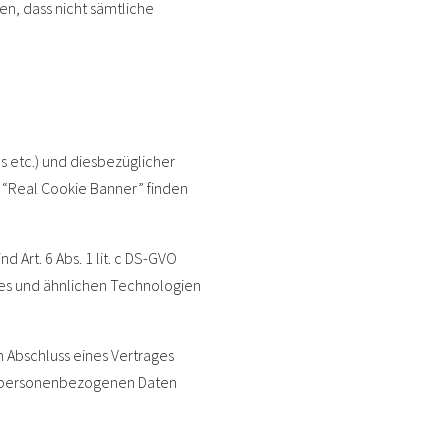
en, dass nicht sämtliche
 etc.) und diesbezüglicher
n “Real Cookie Banner” finden
rt. 6 Abs. 1 lit. c DS-GVO
okies und ähnlichen Technologien
 Abschluss eines Vertrages
ie personenbezogenen Daten