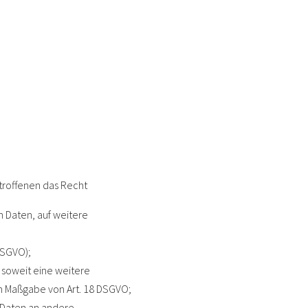
troffenen das Recht
n Daten, auf weitere
DSGVO);
, soweit eine weitere
ch Maßgabe von Art. 18 DSGVO;
r Daten an andere