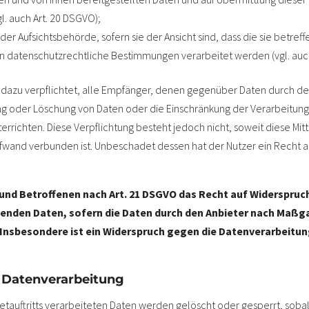
l. auch Art. 20 DSGVO);
r Aufsichtsbehörde, sofern sie der Ansicht sind, dass die sie betre
n datenschutzrechtliche Bestimmungen verarbeitet werden (vgl. auch
er dazu verpflichtet, alle Empfänger, denen gegenüber Daten durch d
g oder Löschung von Daten oder die Einschränkung der Verarbeitung, 
terrichten. Diese Verpflichtung besteht jedoch nicht, soweit diese Mi
wand verbunden ist. Unbeschadet dessen hat der Nutzer ein Recht au
 und Betroffenen nach Art. 21 DSGVO das Recht auf Widerspruc
enden Daten, sofern die Daten durch den Anbieter nach Maßgabe 
Insbesondere ist ein Widerspruch gegen die Datenverarbeitu
r Datenverarbeitung
rnetauftritts verarbeiteten Daten werden gelöscht oder gesperrt, so