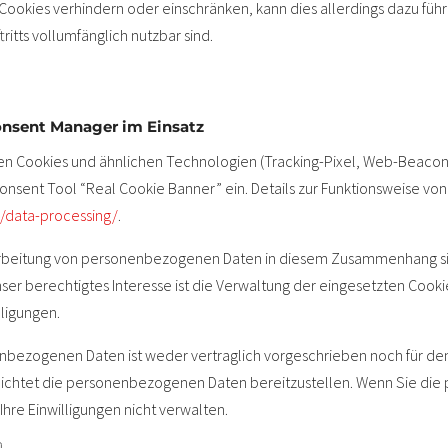
r Cookies verhindern oder einschränken, kann dies allerdings dazu führ
ritts vollumfänglich nutzbar sind.
onsent Manager im Einsatz
en Cookies und ähnlichen Technologien (Tracking-Pixel, Web-Beacons
Consent Tool “Real Cookie Banner” ein. Details zur Funktionsweise vo
b/data-processing/
.
rbeitung von personenbezogenen Daten in diesem Zusammenhang sind A
. Unser berechtigtes Interesse ist die Verwaltung der eingesetzten Co
ligungen.
enbezogenen Daten ist weder vertraglich vorgeschrieben noch für den
pflichtet die personenbezogenen Daten bereitzustellen. Wenn Sie d
 Ihre Einwilligungen nicht verwalten.