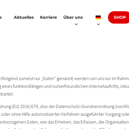
SHOP
e
Aktuelles
Karriere
Über uns
folgend zumeist nur „Daten“ genannt) werden von uns nur im Rahmen
ines funktionsfähigen und nutzerfreundlichen Internetauftritts, inklu
beitet.
rordnung (EU) 2016/679, also der Datenschutz-Grundverordnung (nach
mit oder ohne Hilfe automatisierter Verfahren ausgeführter Vorgang od
bezogenen Daten, wie das Erheben, das Erfassen, die Organisation,