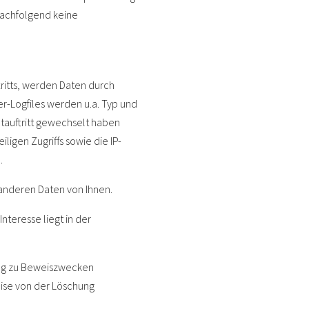
nachfolgend keine
ritts, werden Daten durch
er-Logfiles werden u.a. Typ und
etauftritt gewechselt haben
ligen Zugriffs sowie die IP-
.
anderen Daten von Ihnen.
nteresse liegt in der
ung zu Beweiszwecken
weise von der Löschung