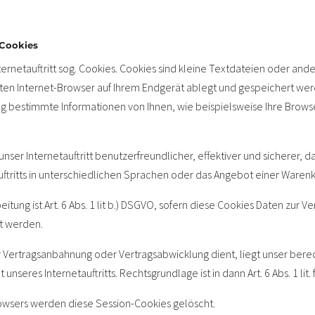
-Cookies
rnetauftritt sog. Cookies. Cookies sind kleine Textdateien oder and
ten Internet-Browser auf Ihrem Endgerät ablegt und gespeichert wer
g bestimmte Informationen von Ihnen, wie beispielsweise Ihre Brow
nser Internetauftritt benutzerfreundlicher, effektiver und sicherer, d
ftritts in unterschiedlichen Sprachen oder das Angebot einer Warenk
itung ist Art. 6 Abs. 1 lit b.) DSGVO, sofern diese Cookies Daten zur
t werden.
er Vertragsanbahnung oder Vertragsabwicklung dient, liegt unser berec
unseres Internetauftritts. Rechtsgrundlage ist in dann Art. 6 Abs. 1 lit.
rowsers werden diese Session-Cookies gelöscht.