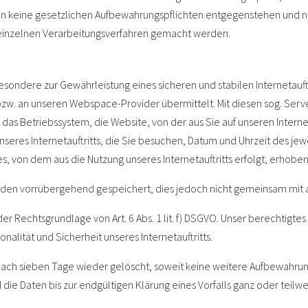
ten keine gesetzlichen Aufbewahrungspflichten entgegenstehen und 
inzelnen Verarbeitungsverfahren gemacht werden.
sondere zur Gewährleistung eines sicheren und stabilen Internetauft
bzw. an unseren Webspace-Provider übermittelt. Mit diesen sog. Serv
, das Betriebssystem, die Website, von der aus Sie auf unseren Intern
unseres Internetauftritts, die Sie besuchen, Datum und Uhrzeit des jewei
s, von dem aus die Nutzung unseres Internetauftritts erfolgt, erhoben
den vorrübergehend gespeichert, dies jedoch nicht gemeinsam mit 
er Rechtsgrundlage von Art. 6 Abs. 1 lit. f) DSGVO. Unser berechtigtes I
onalität und Sicherheit unseres Internetauftritts.
nach sieben Tage wieder gelöscht, soweit keine weitere Aufbewahr
ind die Daten bis zur endgültigen Klärung eines Vorfalls ganz oder teil