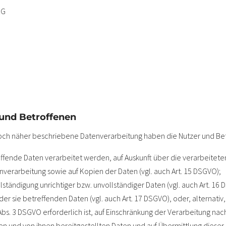
KG
 und Betroffenen
 noch näher beschriebene Datenverarbeitung haben die Nutzer und Be
effende Daten verarbeitet werden, auf Auskunft über die verarbeitete
nverarbeitung sowie auf Kopien der Daten (vgl. auch Art. 15 DSGVO);
lständigung unrichtiger bzw. unvollständiger Daten (vgl. auch Art. 16 
er sie betreffenden Daten (vgl. auch Art. 17 DSGVO), oder, alternativ
Abs. 3 DSGVO erforderlich ist, auf Einschränkung der Verarbeitung na
nden und von ihnen bereitgestellten Daten und auf Übermittlung diese