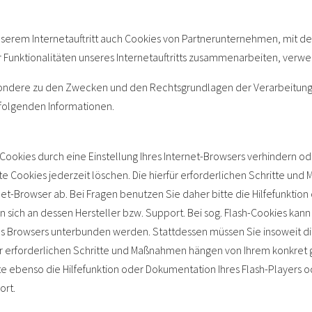
serem Internetauftritt auch Cookies von Partnerunternehmen, mit d
 Funktionalitäten unseres Internetauftritts zusammenarbeiten, verwe
esondere zu den Zwecken und den Rechtsgrundlagen der Verarbeitung 
folgenden Informationen.
r Cookies durch eine Einstellung Ihres Internet-Browsers verhindern o
te Cookies jederzeit löschen. Die hierfür erforderlichen Schritte u
et-Browser ab. Bei Fragen benutzen Sie daher bitte die Hilfefunktio
sich an dessen Hersteller bzw. Support. Bei sog. Flash-Cookies kann 
es Browsers unterbunden werden. Stattdessen müssen Sie insoweit die 
ür erforderlichen Schritte und Maßnahmen hängen von Ihrem konkret g
te ebenso die Hilfefunktion oder Dokumentation Ihres Flash-Players 
ort.