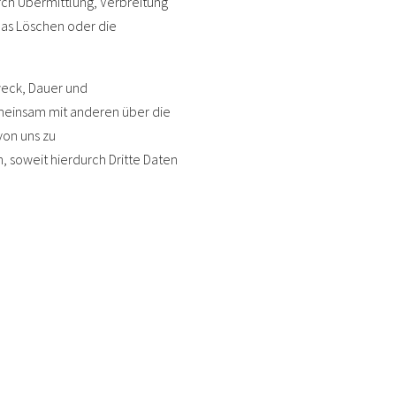
ch Übermittlung, Verbreitung
das Löschen oder die
weck, Dauer und
meinsam mit anderen über die
von uns zu
soweit hierdurch Dritte Daten