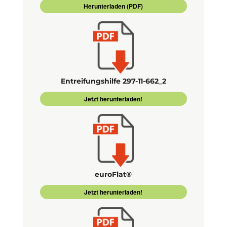
Herunterladen (PDF)
Entreifungshilfe 297-11-662_2
Jetzt herunterladen!
euroFlat®
Jetzt herunterladen!