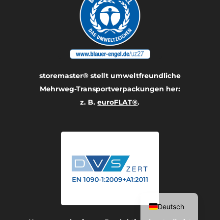
storemaster® stellt umwelt­freundliche
Mehrweg-Transport­verpackungen her:
z. B.
euroFLAT®
.
Français
English
Deutsch