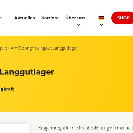
SHOP
e
Aktuelles
Karriere
Über uns
gale
» ArmStrong® swingout Langgutlager
Langgutlager
agkraft
Kragarmregal für die Kranbedienung mit manue