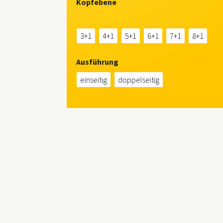
Kopfebene
3+1
4+1
5+1
6+1
7+1
8+1
Ausführung
einseitig
doppelseitig