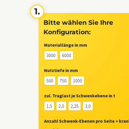
Bitte wählen Sie Ihre
Konfiguration:
Materiallänge in mm
3000
6000
Nutztiefe in mm
500
750
1000
zul. Traglast je Schwenkebene in t
1,5
2,0
2,25
3,0
Anzahl Schwenk-Ebenen pro Seite + kran