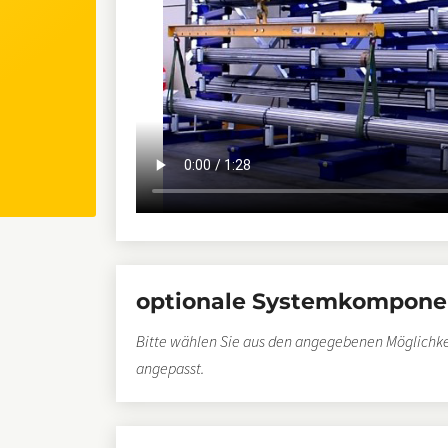
optionale Systemkompone
Bitte wählen Sie aus den angegebenen Möglichke
angepasst.