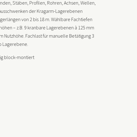
Bunden, Stäben, Profilen, Rohren, Achsen, Wellen,
hes Ausschwenken der Kragarm-Lagerebenen
erlängen von 2 bis 18 m. Wählbare Fachtiefen
hhöhen – z.B. 9 kranbare Lagerebenen à 125 mm
 Nutzhöhe. Fachlast für manuelle Betätigung 3
ro Lagerebene.
tig block-montiert