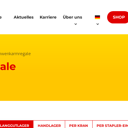
SHOP
e
Aktuelles
Karriere
Über uns
hwenkarmregale
ale
 LANGGUTLAGER
HANDLAGER
PER KRAN
PER STAPLER-EI