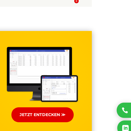

JETZT ENTDECKEN ≫
