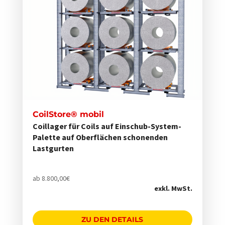
mehrere
Varianten
auf.
Die
Optionen
können
auf
der
CoilStore® mobil
Produktseite
Coillager für Coils auf Einschub-System-
gewählt
Palette auf Oberflächen schonenden
werden
Lastgurten
ab
8.800,00
€
exkl. MwSt.
ZU DEN DETAILS