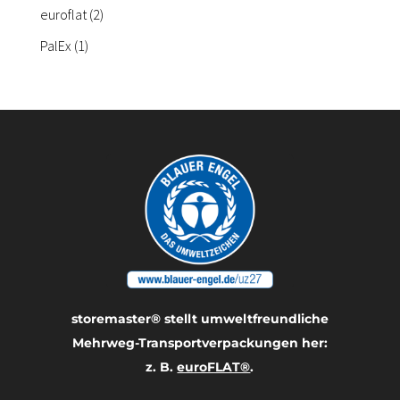
Produkte
2
euroflat
2
Produkte
1
PalEx
1
Produkt
storemaster® stellt umwelt­freundliche
Mehrweg-Transport­verpackungen her:
z. B.
euroFLAT®
.