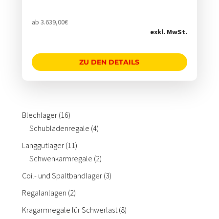
Über uns
SHOP
Regal-Inspektion
LinkedIn
Schubladen-Elektrifizierung
ab
3.639,00
€
Firmenphilosophie
exkl. MwSt.
Ladungsträger für Blechpakete und Langgut wie
Rohre und Profile
ZU DEN DETAILS
16
Blechlager
16
Produkte
4
Schubladenregale
4
Produkte
11
Langgutlager
11
Produkte
2
Schwenkarmregale
2
Produkte
3
Coil- und Spaltbandlager
3
Produkte
2
Regalanlagen
2
Produkte
8
Kragarmregale für Schwerlast
8