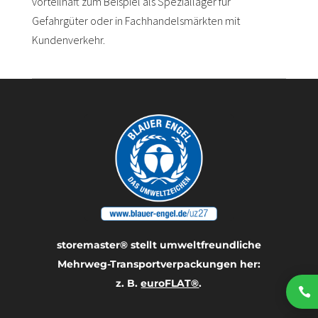
vorteilhaft zum Beispiel als Speziallager für
Gefahrgüter oder in Fachhandelsmärkten mit
Kundenverkehr.
storemaster® stellt umwelt­freundliche
Mehrweg-Transport­verpackungen her:
z. B.
euroFLAT®
.
