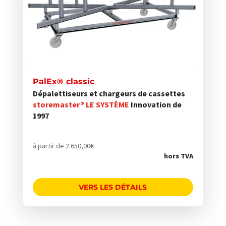
Les
options
peuvent
être
choisies
sur
PalEx® classic
la
Dépalettiseurs et chargeurs de cassettes
page
storemaster® LE SYSTÈME
Innovation de
du
1997
produit
à partir de
2.650,00
€
hors TVA
VERS LES DÉTAILS