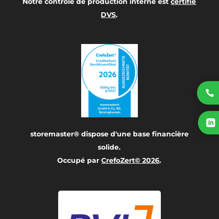
Notre contrôle de production interne est
certifié
DVS
.


storemaster® dispose d'une base financière
solide.
Occupé par
CrefoZert© 2026
.