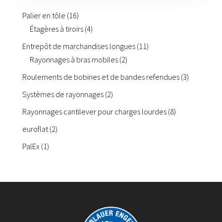
16
Palier en tôle
16
produits
4
Étagères à tiroirs
4
produits
11
Entrepôt de marchandises longues
11
2
produits
Rayonnages à bras mobiles
2
Palier en tôle
produits
Roulements de bobines et de bandes refendues
3
Roulements de bobines et de bandes refendues
3
Projets
produits
Entrepôt de marchandises longues
Planification de l'entrepôt
2
Systèmes de rayonnages
2
Rayonnages cantilever - la diversité Armstrong
Glossaire
produits
8
Rayonnages cantilever pour charges lourdes
8
Solutions spéciales
Téléchargements de fichiers PDF : Marques,
produits
modèles d'utilité et certificats
Contact
2
euroflat
2
Gestion d'entrepôt StoreKeeper® Smart
À propos de nous
BOUTIQUE
produits
Inspection des rayonnages
1
PalEx
1
LinkedIn
produit
Électrification des tiroirs
Philosophie de l'entreprise
Supports de chargements pour paquets de tôle
et produits longs tels que tubes et profilés