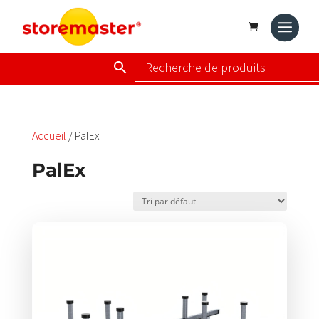
Accueil
/ PalEx
PalEx
Ce
produit
a
plusieurs
variations.