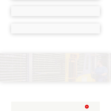
LinkedIn
Électrification des tiroirs
Philosophie de l'entreprise
Supports de chargements pour paquets de tôle
et produits longs tels que tubes et profilés