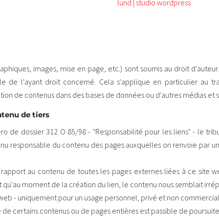
lund | studio wordpress
raphiques, images, mise en page, etc.) sont soumis au droit d'auteur. T
ble de l'ayant droit concerné. Cela s'applique en particulier au tr
uction de contenus dans des bases de données ou d'autres médias et 
tenu de tiers
 de dossier 312 O 85/98 - "Responsabilité pour les liens" - le tr
u responsable du contenu des pages auxquelles on renvoie par un li
.
rapport au contenu de toutes les pages externes liées à ce site w
t qu'au moment de la création du lien, le contenu nous semblait irré
b - uniquement pour un usage personnel, privé et non commercial - 
 de certains contenus ou de pages entières est passible de poursuites