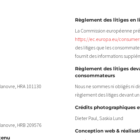
Règlement des litiges en l
La Commission européenne pré
https://ec.europa.eu/consumer
des litiges que les consommateur
fournit des informations supplém
Règlement des litiges dev
consommateurs
 Hanovre, HRA 101130
Nous ne sommes ni obligés ni di
règlement des litiges devant u
Crédits photographiques e
Dieter Paul, Saskia Lund
 Hanovre, HRB 209576
Conception web & réalisat
ntenu