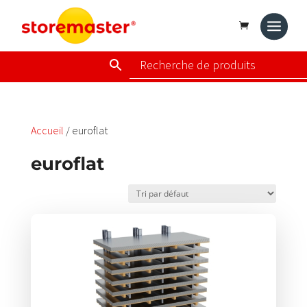
Accueil
/ euroflat
euroflat
Ce
produit
a
plusieurs
variations.