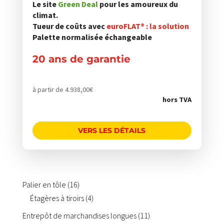
Contact
Le site
Green Deal
pour les amoureux du
Gestion d'entrepôt StoreKeeper® Smart
page
climat.
À propos de nous
BOUTIQUE
Inspection des rayonnages
du
Tueur de coûts avec
euroFLAT® : la solution
LinkedIn
Électrification des tiroirs
Palette normalisée échangeable
produit
Philosophie de l'entreprise
Supports de chargements pour paquets de tôle
et produits longs tels que tubes et profilés
20 ans de garantie
à partir de
4.938,00
€
hors TVA
VERS LES DÉTAILS
16
Palier en tôle
16
produits
4
Étagères à tiroirs
4
produits
11
Entrepôt de marchandises longues
11