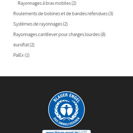
2
produits
Rayonnages à bras mobiles
2
produits
3
Roulements de bobines et de bandes refendues
3
produits
2
Systèmes de rayonnages
2
produits
8
Rayonnages cantilever pour charges lourdes
8
produits
2
euroflat
2
produits
1
PalEx
1
produit