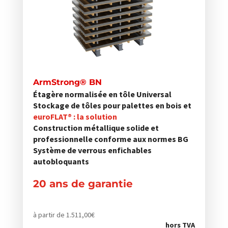
Les
options
peuvent
être
choisies
sur
ArmStrong® BN
la
Étagère normalisée en tôle Universal
page
Stockage de tôles pour palettes en bois et
du
euroFLAT® : la solution
Construction métallique solide et
produit
professionnelle conforme aux normes BG
Système de verrous enfichables
autobloquants
20 ans de garantie
à partir de
1.511,00
€
hors TVA