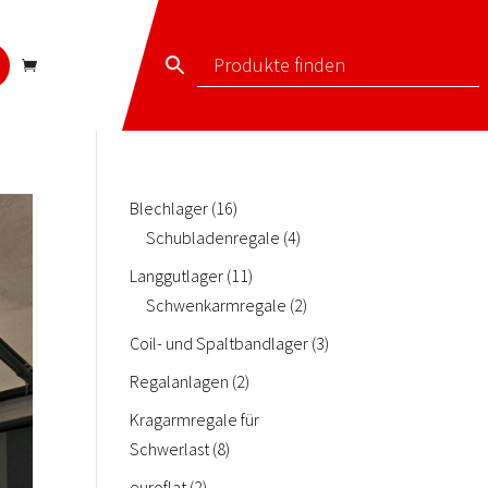
16
Blechlager
16
Produkte
4
Schubladenregale
4
Produkte
11
Langgutlager
11
Produkte
2
Schwenkarmregale
2
Produkte
3
Coil- und Spaltbandlager
3
Produkte
2
Regalanlagen
2
Produkte
Kragarmregale für
8
Schwerlast
8
Produkte
2
euroflat
2