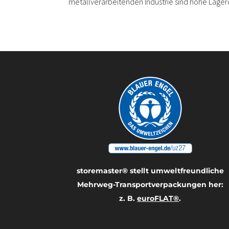
metallverarbeitenden Industrie sind hohe Lagerd
storemaster® stellt umwelt­freundliche
Mehrweg-Transport­verpackungen her:
z. B.
euroFLAT®
.