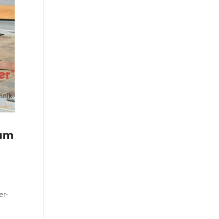
zum
er-