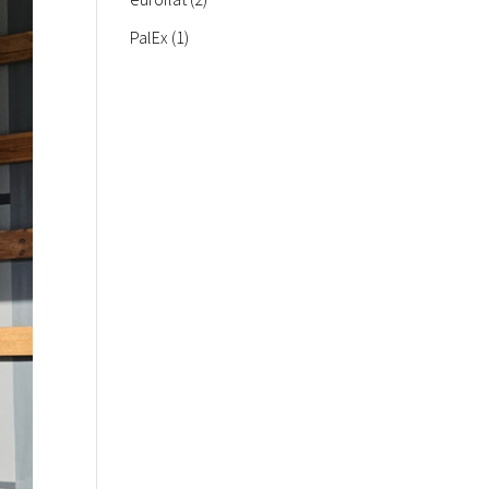
Produkte
1
PalEx
1
Produkt