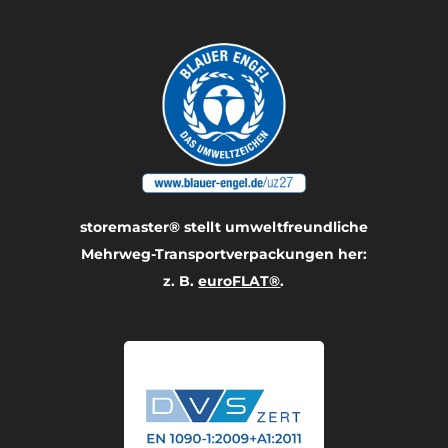
storemaster® stellt umwelt­freundliche
Mehrweg-Transport­verpackungen her:
z. B.
euroFLAT®
.