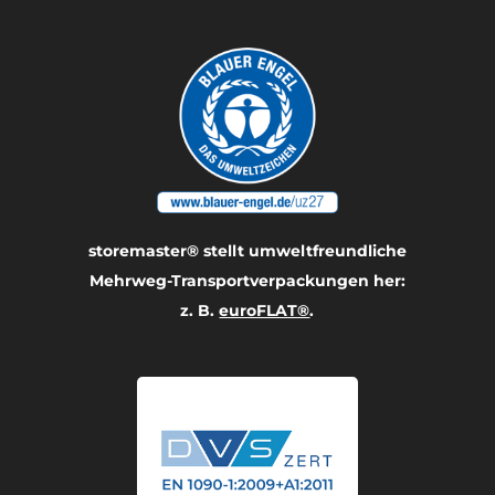
storemaster® stellt umwelt­freundliche
Mehrweg-Transport­verpackungen her:
z. B.
euroFLAT®
.