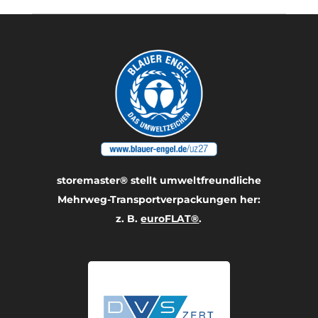
storemaster® stellt umwelt­freundliche
Mehrweg-Transport­verpackungen her:
z. B.
euroFLAT®
.