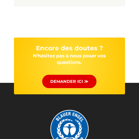
Encore des doutes ?
N'hésitez pas à nous poser vos
questions.
DEMANDER ICI ≫