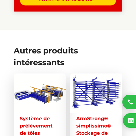
Autres produits
intéressants
Ce
produit
a
plusieurs

variations.
Les
Système de
ArmStrong®

options
prélèvement
simplissimo®
peuvent
de tôles
Stockage de