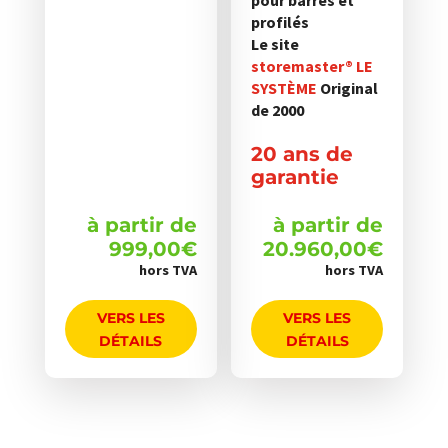
pour barres et
du
du
profilés
Le site
produit
produit
storemaster® LE
SYSTÈME
Original
de 2000
20 ans de
garantie
à partir de
à partir de
999,00
€
20.960,00
€
hors TVA
hors TVA
VERS LES
VERS LES
DÉTAILS
DÉTAILS