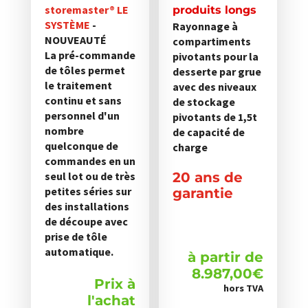
storemaster® LE
être
produits longs
SYSTÈME
-
Rayonnage à
choisies
NOUVEAUTÉ
compartiments
sur
La pré-commande
pivotants pour la
la
de tôles permet
desserte par grue
page
le traitement
avec des niveaux
du
continu et sans
de stockage
personnel d'un
produit
pivotants de 1,5t
nombre
de capacité de
quelconque de
charge
commandes en un
seul lot ou de très
20 ans de
petites séries sur
garantie
des installations
de découpe avec
prise de tôle
automatique.
à partir de
8.987,00
€
Prix à
hors TVA
l'achat