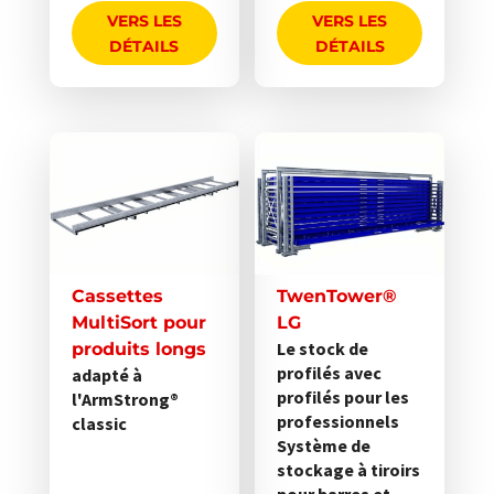
VERS LES
VERS LES
DÉTAILS
DÉTAILS
Ce
Ce
produit
produit
a
a
plusieurs
plusieurs
variations.
variations.
Les
Les
Cassettes
TwenTower®
options
options
MultiSort pour
LG
peuvent
peuvent
Le stock de
produits longs
profilés avec
être
adapté à
être
profilés pour les
l'ArmStrong®
choisies
choisies
professionnels
classic
sur
sur
Système de
la
la
stockage à tiroirs
page
page