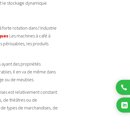
nt le stockage dynamique.
orte rotation dans l'industrie
ques
Les machines à café à
s périssables, les produits
 ayant des propriétés
rables. Il en va de même dans
age ou de meubles.

es est relativement constant.
, de théâtres ou de

n de types de marchandises, de