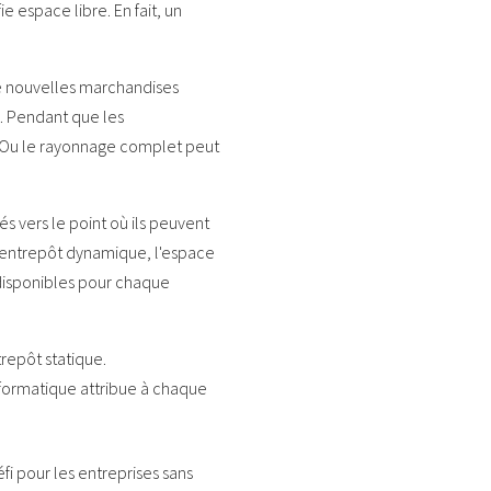
ie espace libre. En fait, un
e nouvelles marchandises
. Pendant que les
. Ou le rayonnage complet peut
s vers le point où ils peuvent
n entrepôt dynamique, l'espace
e disponibles pour chaque
repôt statique.
informatique attribue à chaque
i pour les entreprises sans