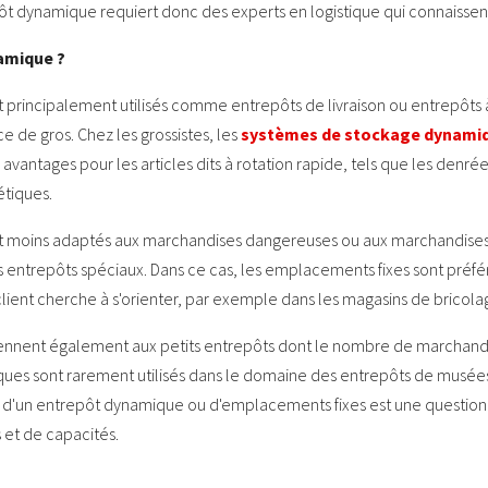
epôt dynamique requiert donc des experts en logistique qui connaisse
namique ?
principalement utilisés comme entrepôts de livraison ou entrepôts à f
de gros. Chez les grossistes, les
systèmes de stockage dynami
avantages pour les articles dits à rotation rapide, tels que les denrée
tiques.
t moins adaptés aux marchandises dangereuses ou aux marchandises
s entrepôts spéciaux. Dans ce cas, les emplacements fixes sont préfé
 client cherche à s'orienter, par exemple dans les magasins de bricol
nnent également aux petits entrepôts dont le nombre de marchandis
ques sont rarement utilisés dans le domaine des entrepôts de musées
oix d'un entrepôt dynamique ou d'emplacements fixes est une questio
et de capacités.