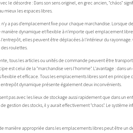
avec le désordre : Dans son sens originel, en grec ancien, "cháos" signif
u mieux les espaces libres.
l n'y a pas d'emplacement fixe pour chaque marchandise. Lorsque d
de manière dynamique et flexible à n'importe quel emplacement libre
l'entrepôt, elles peuvent être déplacées à l'intérieur du rayonnage
des roulettes.
nte, tous les articles ou unités de commande peuvent être transporté
ncipe est celui de la "marchandise vers l'homme". L'avantage : dans u
us flexible et efficace. Tous les emplacements libres sont en princip
un entrepôt dynamique présente également deux inconvénients.
sent pas avec les lieux de stockage aussi rapidement que dans un ent
de gestion des stocks, il y aurait effectivement "chaos". Le système 
 de manière appropriée dans les emplacements libres peut être un déf