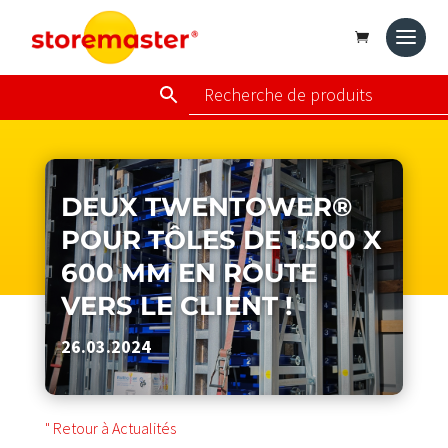
DEUX TWENTOWER®
POUR TÔLES DE 1.500 X
600 MM EN ROUTE
VERS LE CLIENT !
26.03.2024
" Retour à Actualités